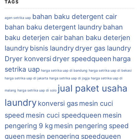
TAGS
bahan baku detergent cair
agen setrika uap
bahan baku detergent laundry
bahan
baku deterjen cair
bahan baku deterjen
laundry
bisnis laundry
dryer gas laundry
Dryer konversi
dryer speedqueen
harga
setrika uap
harga setrika uap di bandung
harga setrika uap di bekasi
harga setrika uap di jakarta
harga setrika uap di jogja
harga setrika uap di
jual paket usaha
malang
harga setrika uap di solo
laundry
konversi gas
mesin cuci
speed
mesin cuci speedqueen
mesin
pengering 9 kg
mesin pengering speed
queen
mesin pengering speedqueen