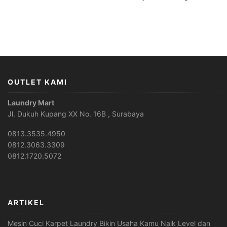
OUTLET KAMI
Laundry Mart
Jl. Dukuh Kupang XX No. 16B , Surabaya
0813.3535.4950
0812.3063.3309
0812.1720.5072
ARTIKEL
Mesin Cuci Karpet Laundry Bikin Usaha Kamu Naik Level dan